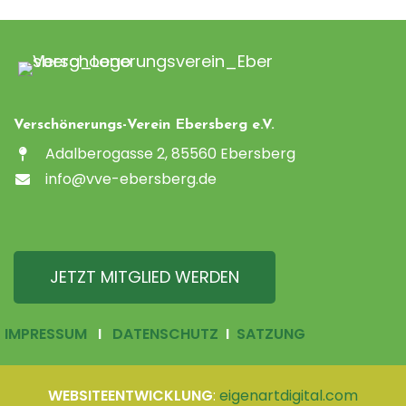
Verschönerungs-Verein Ebersberg e.V.
Adalberogasse 2, 85560 Ebersberg
info@vve-ebersberg.de
JETZT MITGLIED WERDEN
IMPRESSUM
I
DATENSCHUTZ
I
SATZUNG
WEBSITEENTWICKLUNG
:
eigenartdigital.com